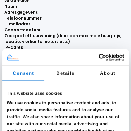
verzamelen:
Naam
Adresgegevens
Telefoonnummer
E-mailadres
Geboortedatum
Zoekprofiel huurwoning (denk aan maximale huurprijs,
locatie, vierkante meters etc.)
IP-adres
Gegevens over uw activiteiten op onze website
Internetbrowser en apparaat type
3. Hoe verzamelen wij uw persoonsgegevens?
Consent
Details
About
Wij verzamelen persoonsgegevens op de volgende
manieren:
Wanneer u een contactformulier op onze website invult.
This website uses cookies
Wanneer u zich inschrijft voor onze nieuwsbrief.
Wanneer u een dienst afneemt of een account
We use cookies to personalise content and ads, to
aanmaakt op onze website.
provide social media features and to analyse our
Via cookies en vergelijkbare technologieën bij het
traffic. We also share information about your use of
bezoeken van onze website.
our site with our social media, advertising and
4. Waarom verzamelen wij uw persoonsgegevens?
analytics partners who may combine it with other