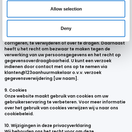
Wij nemen passende technische en organisatorische
maatregelen om uw persoonsgegevens te beschermen
Allow selection
tegen verlies, diefstal, onbevoegde toegang en
misbruik.
Deny
8. Uw rechten
U heeft het recht om uw persoonsgegevens te
corrigeren, te verwijderen of over te dragen. Daarnaast
heeft u het recht om bezwaar te maken tegen de
verwerking van uw persoonsgegevens en het recht op
gegevensoverdraagbaarheid. U kunt een verzoek
indienen door contact met ons op te nemen via
klanten@123aanhuurmakelaar o.v.v. verzoek
gegevensverwijdering [uw naam].
9. Cookies
Onze website maakt gebruik van cookies om uw
gebruikerservaring te verbeteren. Voor meer informatie
over het gebruik van cookies verwijzen wij u naar ons
cookiebeleid.
10. Wijzigingen in deze privacyverklaring
Wij behouden ons het recht voor om deze