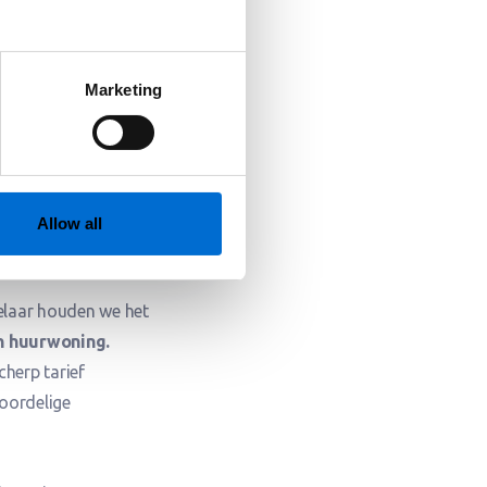
e wonen, Breda heeft voor
anhuurmakelaar in Breda.
Marketing
Allow all
elaar houden we het
n huurwoning.
herp tarief
voordelige