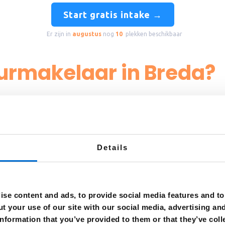
Start gratis intake →
Er zijn in
augustus
nog
10
plekken beschikbaar
urmakelaar in Breda?
eden heeft voor zowel jong als oud. De stad is rijk aan geschieden
send centrum en veel gezellige cafés en restaurants. Daarnaast 
Details
tbos, waar je heerlijk kunt wandelen en ontspannen. Een aanhuur
uurwoning.
 is een groot voordeel. De stad ligt gunstig ten opzichte van a
se content and ads, to provide social media features and to 
met het openbaar vervoer uitstekend te bereiken. Breda staat bo
t your use of our site with our social media, advertising an
r.
nformation that you’ve provided to them or that they’ve coll