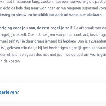
aximaal 3 maanden lang, zoeken naar een huurwoning die past b
en écht de hele dag naar woningen en we reageren supersnel voo
tvangen nieuw en beschikbaar aanbod van o.a. makelaars.
tiging voor jou aan, de rest regel je zelf.
De afspraak met d
egel jij ook zelf. Ook het nakijken van je huurcontract, bezichtig
maal zelf. Wil je daar graag iemand bij hebben? Dan is 123aanhu
 Wij geloven erin dat je bij het bezichtigen eigenlijk geen aanhu
el en efficiënt en gaan dus niet met jou mee op pad om woningen 
 in de kosten!
 tarieven?