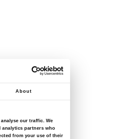
is en cultuur, met prachtige
is Breda omgeven door veel
About
makelaar in Breda kan jou
ndere steden zoals Rotterdam,
analyse our traffic. We
vendien bekend om zijn
d analytics partners who
ected from your use of their