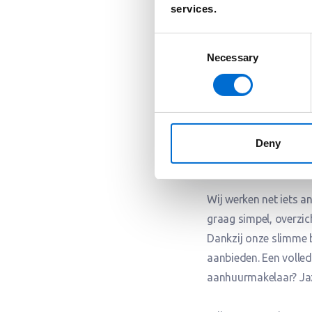
services.
Of je nu een jonge professional
Consent
iedereen iets te bieden. Daarom
Necessary
Selection
Hoe gaat 123
Deny
Wij werken net iets 
graag simpel, overzich
Dankzij onze slimme 
aanbieden. Een volledi
aanhuurmakelaar? Ja