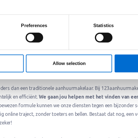
 bent, een gezin hebt of op zoek bent naar een rustige plek om t
 kan het best lastig zijn om een huurwoning te vinden zonder a
Preferences
Statistics
aanhuurmakelaar te werk?
Allow selection
anders dan een traditionele aanhuurmakelaar. Bij 123aanhuurmak
telijk en efficiënt.
We gaan jou helpen met het vinden van ee
bewezen formule kunnen we onze diensten tegen een bijzonder sc
g online traject, zonder toeters en bellen. Bestaat dat nog, een 
zeker!