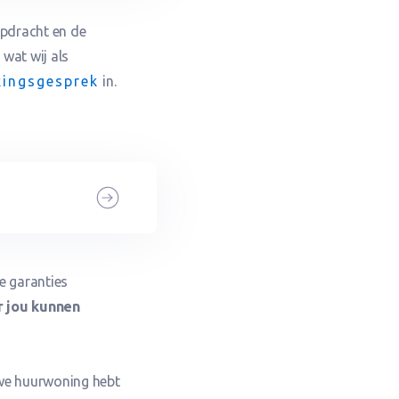
opdracht en de
 wat wij als
kingsgesprek
in.
e garanties
r jou kunnen
uwe huurwoning hebt