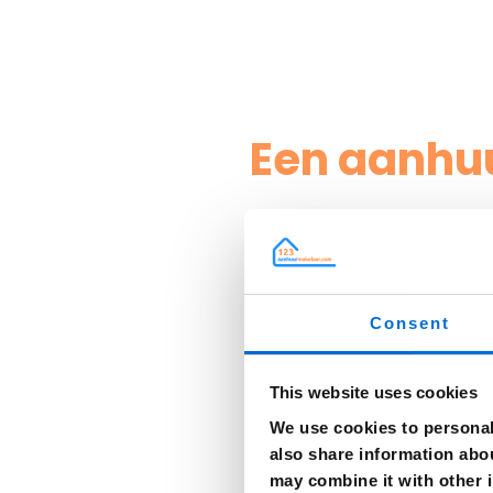
Een aanhu
Breda is een stad die veel te bi
historische gebouwen, een brui
Consent
groen en natuur, zoals het Mas
helpen bij het vinden van een h
This website uses cookies
Ook de bereikbaarheid van Breda
We use cookies to personali
Eindhoven en Antwerpen, en is 
also share information abou
vriendelijke en gemoedelijke sfee
may combine it with other i