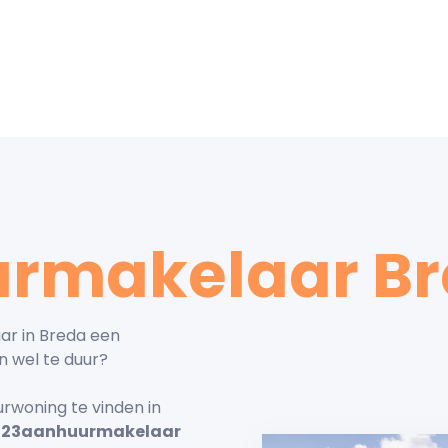
rmakelaar B
ar in Breda een
n wel te duur?
urwoning te vinden in
123aanhuurmakelaar