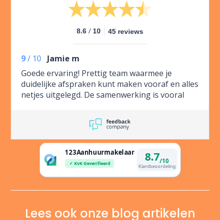
/
8.6
10
45 reviews
9
/
10
Jamie m
Goede ervaring! Prettig team waarmee je
duidelijke afspraken kunt maken vooraf en alles
netjes uitgelegd. De samenwerking is vooral
online maar dat doet er niets aan af.
Lees ook onze blog artikelen