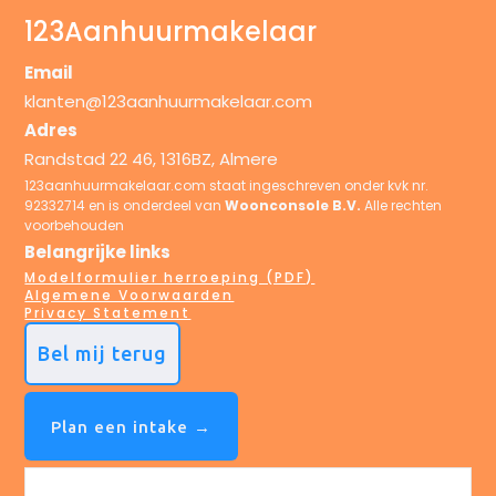
123Aanhuurmakelaar
Email
klanten@123aanhuurmakelaar.com
Adres
Randstad 22 46, 1316BZ, Almere
123aanhuurmakelaar.com staat ingeschreven onder kvk nr.
92332714 en is onderdeel van
Woonconsole B.V.
Alle rechten
voorbehouden
Belangrijke links
Modelformulier herroeping (PDF)
Algemene Voorwaarden
Privacy Statement
Bel mij terug
Plan een intake →