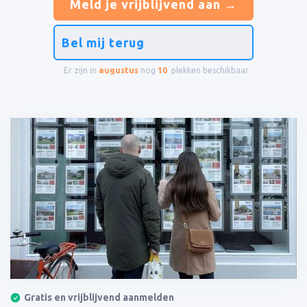
Meld je vrijblijvend aan →
Bel mij terug
Er zijn in
augustus
nog
10
plekken beschikbaar
Gratis en vrijblijvend aanmelden