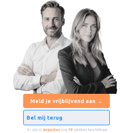
Meld je vrijblijvend aan →
Bel mij terug
Er zijn in
augustus
nog
10
plekken beschikbaar