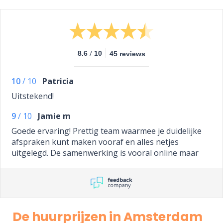
/
8.6
10
45 reviews
10
/
10
Patricia
Uitstekend!
9
/
10
Jamie m
Goede ervaring! Prettig team waarmee je duidelijke
afspraken kunt maken vooraf en alles netjes
uitgelegd. De samenwerking is vooral online maar
dat doet er niets aan af.
De huurprijzen in Amsterdam